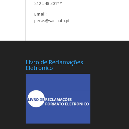
212 548 301**
Email:
pecas@sadiauto.pt
Livro de Reclamações
Eletrónico