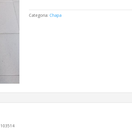
Frontal
(W631)
Categoria:
Chapa
-
Mercedes
A6316103514
6103514