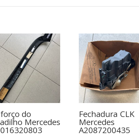
forço do
Fechadura CLK
jadilho Mercedes
Mercedes
9016320803
A2087200435