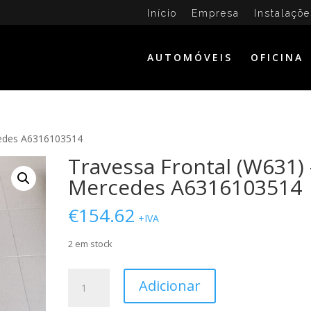
Início
Empresa
Instalaçõe
AUTOMÓVEIS
OFICINA
cedes A6316103514
Travessa Frontal (W631) 
Mercedes A6316103514
€
154.62
+IVA
2 em stock
Quantidade
Adicionar
de
Travessa