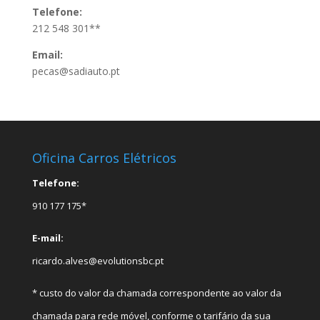
Telefone:
212 548 301**
Email:
pecas@sadiauto.pt
Oficina Carros Elétricos
Telefone:
910 177 175*
E-mail:
ricardo.alves@evolutionsbc.pt
* custo do valor da chamada correspondente ao valor da
chamada para rede móvel, conforme o tarifário da sua