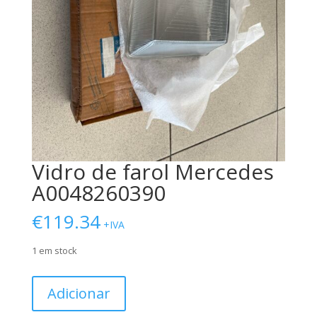
Vidro de farol Mercedes
A0048260390
€
119.34
+IVA
1 em stock
Quantidade
Adicionar
de
Vidro