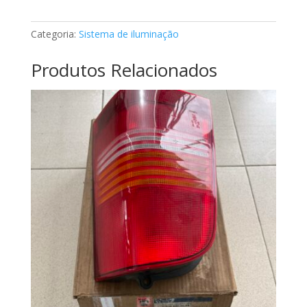
de
farol
Categoria:
Sistema de iluminação
Mercedes
A0048260390
Produtos Relacionados