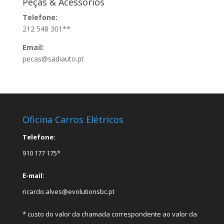
Peças & Acessórios
Telefone:
212 548 301**
Email:
pecas@sadiauto.pt
Oficina Carros Elétricos
Telefone:
910 177 175*
E-mail:
ricardo.alves@evolutionsbc.pt
* custo do valor da chamada correspondente ao valor da