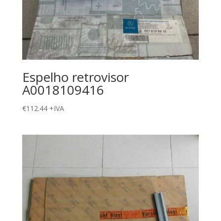
Espelho retrovisor
A0018109416
€
112.44
+IVA