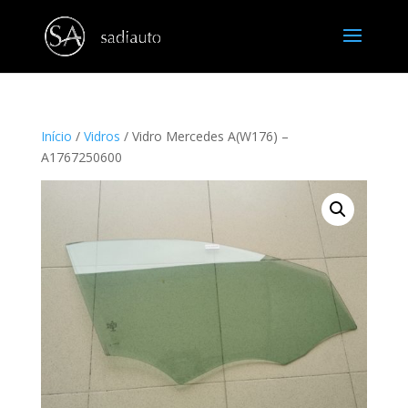
Início
/
Vidros
/ Vidro Mercedes A(W176) –
A1767250600