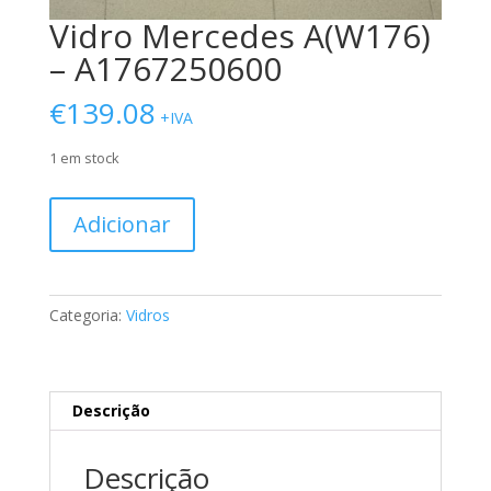
Vidro Mercedes A(W176)
– A1767250600
€
139.08
+IVA
1 em stock
Quantidade
Adicionar
de
Vidro
Mercedes
A(W176)
Categoria:
Vidros
-
A1767250600
Descrição
Descrição