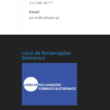
212 548 301**
Email:
pecas@sadiauto.pt
Livro de Reclamações
Eletrónico