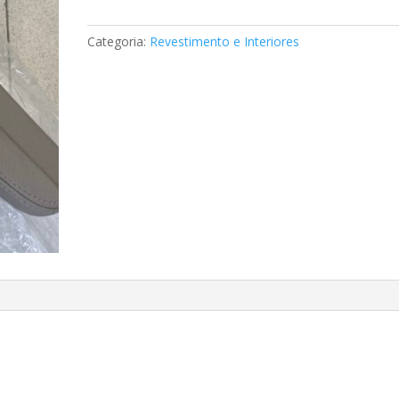
de
braço
Categoria:
Revestimento e Interiores
Mercedes
A6399700801