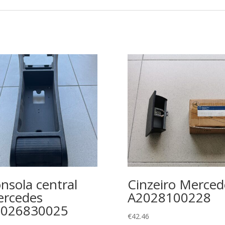
nsola central
Cinzeiro Merced
rcedes
A2028100228
2026830025
€
42.46