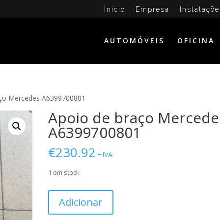
Início
Empresa
Instalaçõe
AUTOMÓVEIS
OFICINA
aço Mercedes A6399700801
Apoio de braço Mercede
A6399700801
€
230.92
+IVA
1 em stock
Quantidade
Adicionar
de
Apoio